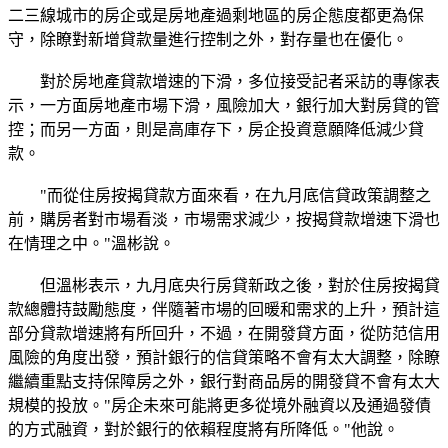
二三線城市的房企或是房地產過剩地區的房企態度都更為保
守，除瞭對新增貸款量進行控制之外，對存量也在優化。
對於房地產貸款增速的下滑，多位接受記者采訪的專傢表
示，一方面房地產市場下滑，風險加大，銀行加大對房貸的管
控；而另一方面，則是高庫存下，房企投資意願降低減少貸
款。
"而從住房按揭貸款方面來看，在九月底信貸政策調整之
前，購房者對市場看淡，市場需求減少，按揭貸款增速下滑也
在情理之中。"溫彬說。
但溫彬表示，九月底央行房貸新政之後，對於住房按揭貸
款總體持鼓勵態度，伴隨著市場的回暖和需求的上升，預計這
部分貸款增速將有所回升，不過，在開發貸方面，從防范信用
風險的角度出發，預計銀行的信貸策略不會有太大調整，除瞭
繼續重點支持保障房之外，銀行對商品房的開發貸不會有太大
規模的投放。"房企未來可能將更多從境外融資以及通過發債
的方式融資，對於銀行的依賴程度將有所降低。"他說。