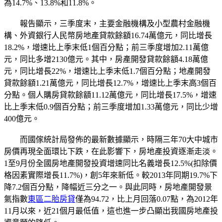
為14.7%、13.8%和11.8%。
報告顯示，三季度末，主要金融機構及小型農村金融機
構、外資銀行人民幣房地產貸款餘額16.74萬億元，同比增長
18.2%，增速比上季末低1個百分點；前三季度增加2.11萬億
元，同比多增2130億元。其中，房產開發貸款餘額4.18萬億
元，同比增長22%，增速比上季末低1.7個百分點；地產開發
貸款餘額1.21萬億元，同比增長12.7%，增速比上季末高3個百
分點。個人購房貸款餘額11.12萬億元，同比增長17.5%，增速
比上季末低0.9個百分點；前三季度增加1.33萬億元，同比少增
400億元。
而國傢統計局發佈的最新數據顯示，時隔三年70大中城市
房價再現全面環比下跌，在此影響下，房地產投資逐漸走淡。
1至9月份全國房地產開發投資增速同比名義增長12.5%(扣除價
格因素實際增長11.7%)，創5年來新低。較2013年同期19.7%下
降7.2個百分點，降幅近三分之一。與此同時，房地產開發景
氣指數
東區二胎房貸
僅為94.72，比上月回落0.07點，為2012年
11月以來，近21個月最低值，這也進一步凸顯出我國房地產投