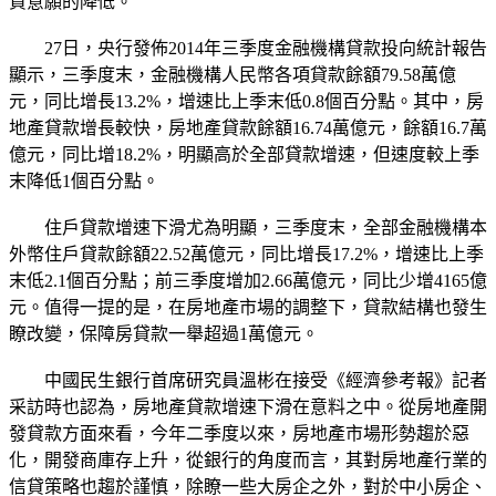
資意願的降低。
27日，央行發佈2014年三季度金融機構貸款投向統計報告
顯示，三季度末，金融機構人民幣各項貸款餘額79.58萬億
元，同比增長13.2%，增速比上季末低0.8個百分點。其中，房
地產貸款增長較快，房地產貸款餘額16.74萬億元，餘額16.7萬
億元，同比增18.2%，明顯高於全部貸款增速，但速度較上季
末降低1個百分點。
住戶貸款增速下滑尤為明顯，三季度末，全部金融機構本
外幣住戶貸款餘額22.52萬億元，同比增長17.2%，增速比上季
末低2.1個百分點；前三季度增加2.66萬億元，同比少增4165億
元。值得一提的是，在房地產市場的調整下，貸款結構也發生
瞭改變，保障房貸款一舉超過1萬億元。
中國民生銀行首席研究員溫彬在接受《經濟參考報》記者
采訪時也認為，房地產貸款增速下滑在意料之中。從房地產開
發貸款方面來看，今年二季度以來，房地產市場形勢趨於惡
化，開發商庫存上升，從銀行的角度而言，其對房地產行業的
信貸策略也趨於謹慎，除瞭一些大房企之外，對於中小房企、