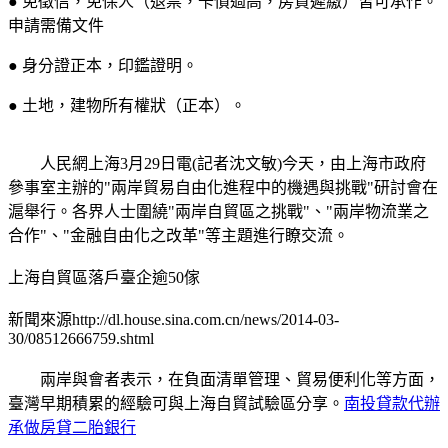
● 免徵信，免保人（退票，卡債過高，房貸遲繳）皆可承作。
申請需備文件
● 身分證正本，印鑑證明。
● 土地，建物所有權狀（正本）。
人民網上海3月29日電(記者沈文敏)今天，由上海市政府
參事室主辦的"兩岸貿易自由化進程中的機遇與挑戰"研討會在
滬舉行。各界人士圍繞"兩岸自貿區之挑戰"、"兩岸物流業之
合作"、"金融自由化之改革"等主題進行瞭交流。
上海自貿區落戶臺企逾50傢
新聞來源http://dl.house.sina.com.cn/news/2014-03-
30/08512666759.shtml
兩岸與會者表示，在負面清單管理、貿易便利化等方面，
臺灣早期積累的經驗可與上海自貿試驗區分享。
南投貸款代辦
承做房貸二胎銀行