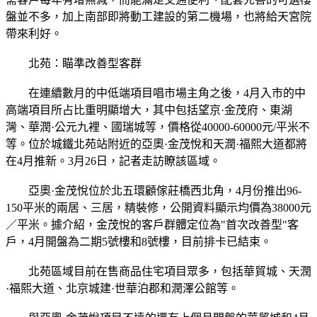
盤並不多，加上南部即將動工建設的第二機場，也將給天宮院
帶來利好。
北苑：瞄準改善型客群
在連續數月的中低端項目唱市場主角之後，4月入市的中
高端項目所占比重明顯增大，其中包括望京·金茂府、東湖
灣、華潤·公元九裡、國瑞城等，價格從40000-60000元/平米不
等。位於城鐵北苑站附近的亞奧·金茂悅和天潤·福熙大道都將
在4月推新。3月26日，記者走訪瞭該區域。
亞奧·金茂悅位於北五環顧傢莊橋西北角，4月份推出96-
150平米的兩居、三居，精裝修，公開資料顯示均價為38000元
／平米。據介紹，金茂悅的客戶群體定位為"首次改善型"客
戶，4月開盤為二期5號樓和8號樓，目前排卡已結束。
北苑區域目前在售商品住宅項目眾多，包括華貿城、天潤
·福熙大道、北京城建·世華泊郡和潤澤公館等。