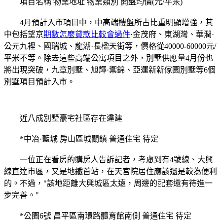
項目名稱 物業地址 物業類別 開盤均價(元/平米)
4月預計入市項目中，中高端樓盤所占比重明顯增強，其
中包括望京
期數怎麼貸款比較會過件
·金茂府、東湖灣、華潤·
公元九裡、國瑞城、龍湖·長楹天街等，價格從40000-60000元/
平米不等。除去這些高端公寓項目之外，別墅供應量4月份也
將出現突破，九章別墅、旭輝·禦錦、亞運新新傢園別墅等6個
別墅項目預計入市。
近八成別墅豪宅社區存在違建
*中冶·藍城 房山區城關鎮 普通住宅 待定
一位正在看房的購房人告訴記者，考慮到有4號線、大興
線直達市區，又是地鐵首站，在天宮院居住應該還是較為便利
的。不過，"該地距離大興城區太遠，周邊的配套還有待進一
步完善。"
*公園6號 昌平區南環路體育館南側 普通住宅 待定