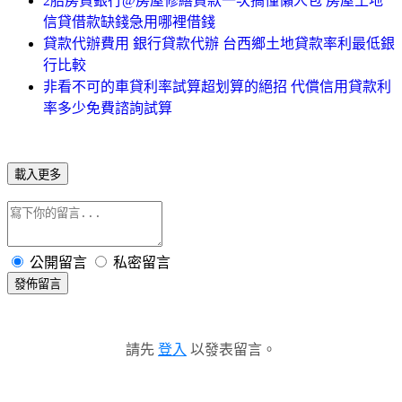
2胎房貸銀行@房屋修繕貸款一次搞懂懶人包 房屋土地
信貸借款缺錢急用哪裡借錢
貸款代辦費用 銀行貸款代辦 台西鄉土地貸款率利最低銀
行比較
非看不可的車貸利率試算超划算的絕招 代償信用貸款利
率多少免費諮詢試算
載入更多
公開留言
私密留言
發佈留言
請先
登入
以發表留言。