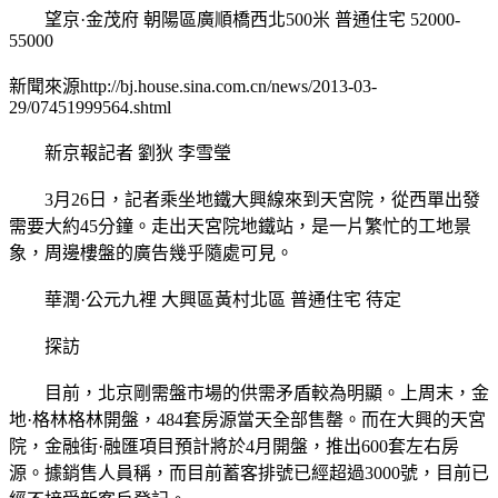
望京·金茂府 朝陽區廣順橋西北500米 普通住宅 52000-
55000
新聞來源http://bj.house.sina.com.cn/news/2013-03-
29/07451999564.shtml
新京報記者 劉狄 李雪瑩
3月26日，記者乘坐地鐵大興線來到天宮院，從西單出發
需要大約45分鐘。走出天宮院地鐵站，是一片繁忙的工地景
象，周邊樓盤的廣告幾乎隨處可見。
華潤·公元九裡 大興區黃村北區 普通住宅 待定
探訪
目前，北京剛需盤市場的供需矛盾較為明顯。上周末，金
地·格林格林開盤，484套房源當天全部售罄。而在大興的天宮
院，金融街·融匯項目預計將於4月開盤，推出600套左右房
源。據銷售人員稱，而目前蓄客排號已經超過3000號，目前已