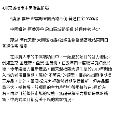
4月京城樓市中高端盤撐場
*唐源·雲居 密雲縣果園西路西側 普通住宅 9300起
中國鐵建·原香漫谷 房山區城關街道 普通住宅 待定
龍湖·時代天街 大興區地鐵4號線生物醫藥基地站東南口
普通住宅 待定
在即將入市的中高端項目中，一類屬於項目的發力階段，
例如望京·金茂府、亞奧·金茂悅，在去年四季度取得良好開局
後，今年繼續力推新產品。而天潤福熙大道則屬於2010年開始
入市的老項目後期，屬於"不著急"的類型，目前推出瞭後期樓
王產品。此外，華潤·公元九裡雖然近期準備推新，但產品體
量不大，據瞭解，該項目的主力戶型推盤季將放在6月份左
右。由於目前整個市場的火熱，無論是積極力推還是尾盤銷
售，中高端項目都有著不錯的蓄客情況。