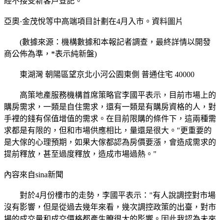
經不接受新客戶登記。
亞奧·金茂悅等中高端項目計劃在4月入市。資料圖片
(數據來源：機構數據和本報記者調查，最終詳情以開發
商公佈為準，*表示純新盤)
東湖灣 朝陽區望京北小河公園東側 普通住宅 40000
高策地產服務機構首席策略官李國平表示，目前市場上的
購房需求，一類是自住需求，還有一類是有購房資格的人，對
手裡的錢有保值增值的需求。在目前限購的條件下，這兩種需
求都是有限的，但和市場供應相比，量還是很大。"更重要的
是大傢的心理預期，如果大傢都認為房價要漲，會造成需求的
提前釋放，甚至過度釋放，造成市場過熱。"
內容來自sina新聞
對於4月份樓市的走勢，李國平表示："有人說調控對市場
沒有影響，但是從過去幾年來看，幾次調控政策的出臺，對市
場的成交量和成交價格都產生瞭很大的影響。因此我認為未來