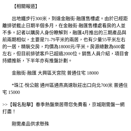
【相關報道】
出地鐵步行300米，到達金融街·融匯售樓處。由於已經距
離排號截止日期半個多月，在金融街·融匯售樓處看房的人並
不多。記者以購房人身份瞭解到，融匯4月推出的三期產品與
前兩期相似，主要是71-79平米的兩居，也有少量55平米左右
的一居，精裝交房，均價為18000元/平米。房源總數為600套
左右，但目前排號客戶已超過2000位。銷售人員介紹，項目會
持續推新，下半年亦有推盤計劃。
金融街·融匯 大興區天宮院 普通住宅 18000
*珠江·悅公館 通州區通燕高速耿莊出口向北700米 普通住
宅 15000
>>【報名點擊】春季熱盤樂居帶您免費看，京城剛需盤一網
打盡！
剛需產品供求懸殊