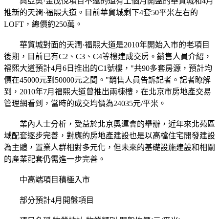
與亞奧·金茂悅項目不遠的還有上個月開盤的華貿城和4月
推新的天潤·福熙大道。目前華貿城剩下4套50平米左右的
LOFT，總價約250萬。
華貿城對面的天潤·福熙大道是2010年開始入市的老項目
後期，目前已有C2、C3、C4等樓建成交房。銷售人員介紹，
福熙大道預計4月6日推出的C1號樓，"共90多套房源，預計均
價在45000元到50000元之間。"銷售人員告訴記者。記者瞭解
到，2010年7月福熙大道曾推出兩棟樓，在北京市房地產交易
管理網看到，當時的成交均價為24035元/平米。
業內人士分析，受益於北京奧運會的舉辦，近年來北苑區
域配套逐步完善，對應的房地產建設也是以高檔住宅開發建設
為主體，置業人群相對多元化，但未來的基礎設施建設和相關
的產業配套仍需進一步完善。
中高端項目積極入市
部分預計4月開盤項目