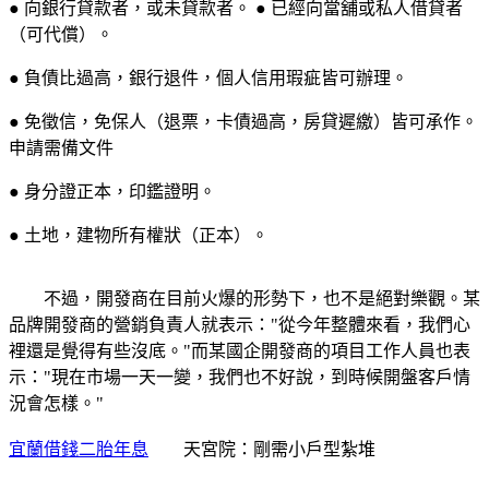
● 向銀行貸款者，或未貸款者。 ● 已經向當舖或私人借貸者
（可代償）。
● 負債比過高，銀行退件，個人信用瑕疵皆可辦理。
● 免徵信，免保人（退票，卡債過高，房貸遲繳）皆可承作。
申請需備文件
● 身分證正本，印鑑證明。
● 土地，建物所有權狀（正本）。
不過，開發商在目前火爆的形勢下，也不是絕對樂觀。某
品牌開發商的營銷負責人就表示："從今年整體來看，我們心
裡還是覺得有些沒底。"而某國企開發商的項目工作人員也表
示："現在市場一天一變，我們也不好說，到時候開盤客戶情
況會怎樣。"
宜蘭借錢二胎年息
天宮院：剛需小戶型紮堆