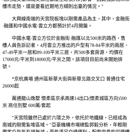
樓市走勢，還是要看近期地方細則出臺的情況。"
大興線南端的天宮院板塊以剛需產品為主，其中，金融街
·融匯和中國水電·雲立方都預計於4月開盤。
中國水電·雲立方位於金融街·融匯以北500米的路西，售
樓人員告訴記者，4月雲立方推出的戶型有78-84平米的兩居、
47-49平米一居和89-100平米三居，共500多套房源，均價在
17000元/平米到18000元/平米之間。該項目目前尚未開始排
號。
*京杭廣場 通州區新華大街與新華北路交叉口 普通住宅
26000起
萬通龍山逸墅 懷柔區京承高速14出口(懷柔城區方向)500
米 商住別墅 600萬/套起
"天宮院雖然已處於六環之外，依托於地鐵線，已經成為
南城的剛需紮堆區域。"亞豪機構市場總監郭毅分析，年輕剛
需客戶每年有增無減，而能滿足交通便利、配套完善的可選樓