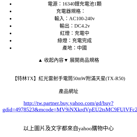
電源：16340鋰充電池1顆
充電器規格：
輸入：AC100-240v
輸出：DC4.2v
紅燈：充電中
綠燈：充電完成
產地：中國
▲ 收起內容
▼ 展開商品規格
【特林TX】紅光雷射手電筒50mW附滿天星(TX-R50)
產品網址
http://tw.partner.buy.yahoo.com/gd/buy?
gdid=4978523
&mcode=MV9iNXkrdVpEU2tsMC9FUlVF
以上圖片及文字都來自yahoo購物中心