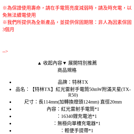
※為保證使用壽命，請在手電筒亮度減弱時，請及時充電，以
免無法續電使用
※我們所提供為全新產品，並提供保固期限：非人為因素保固
3個月
-->
▲ 收起內容
▼ 展開特別推薦
商品規格
品牌：特林TX
品名：【特林TX】紅光雷射手電筒50mW附滿天星(TX-
R50)
尺寸：長114mm(加轉換燈頭124mm) 直徑20mm
內容：紅光雷射手電筒*1
：16340鋰充電池*1
：無極向單槽充電器*1
：輕便手提帶*1