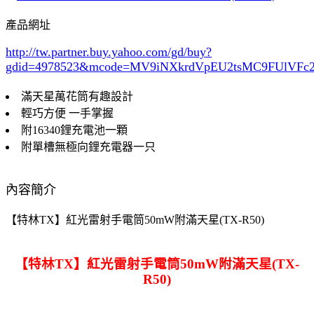
產品網址
http://tw.partner.buy.yahoo.com/gd/buy?
gdid=4978523
&mcode=MV9iNXkrdVpEU2tsMC9FUlVF
滿天星萬花筒有趣設計
輕巧方便 一手掌握
附16340鋰充電池一顆
附單槽無極向鋰充電器一只
內容簡介
【特林TX】紅光雷射手電筒50mW附滿天星(TX-R50)
【特林TX】紅光雷射手電筒50mW附滿天星(TX-
R50)