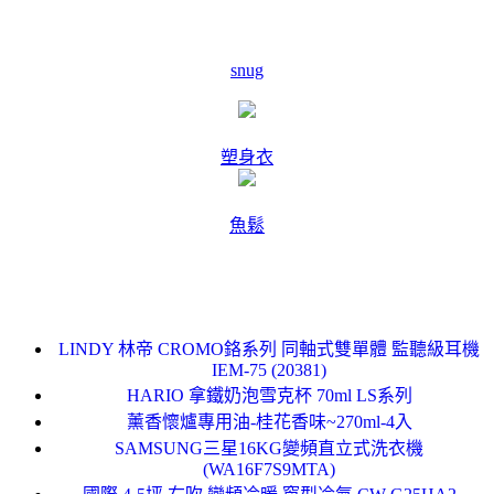
snug
塑身衣
魚鬆
LINDY 林帝 CROMO鉻系列 同軸式雙單體 監聽級耳機
IEM-75 (20381)
HARIO 拿鐵奶泡雪克杯 70ml LS系列
薰香懷爐專用油-桂花香味~270ml-4入
SAMSUNG三星16KG變頻直立式洗衣機
(WA16F7S9MTA)