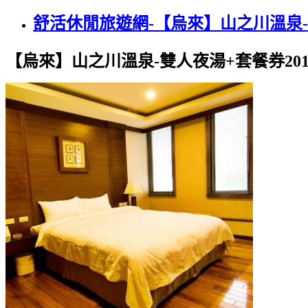
舒活休閒旅遊網-【烏來】山之川溫泉-雙
【烏來】山之川溫泉-雙人夜湯+套餐券201