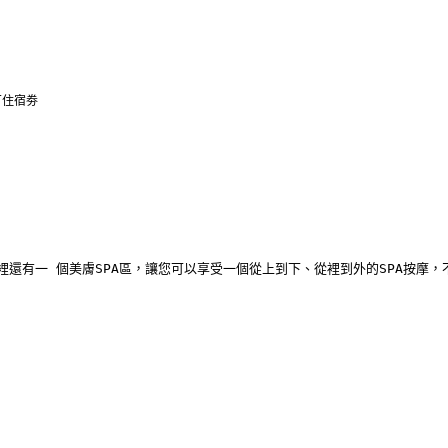
丁住宿劵
有一 個美膚SPA區，讓您可以享受一個從上到下、從裡到外的SPA按摩，不