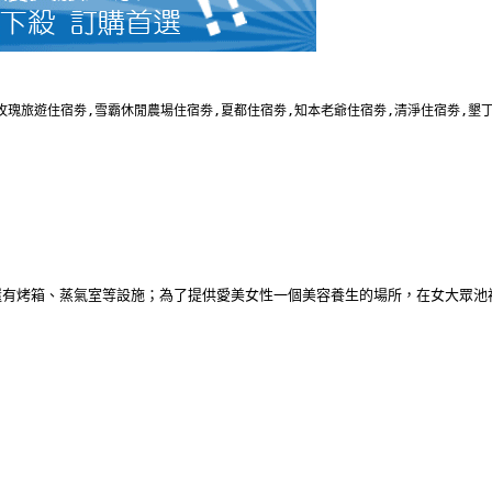
,玫瑰旅遊住宿劵,雪霸休閒農場住宿劵,夏都住宿劵,知本老爺住宿劵,清淨住宿劵,墾
有烤箱、蒸氣室等設施；為了提供愛美女性一個美容養生的場所，在女大眾池裡還