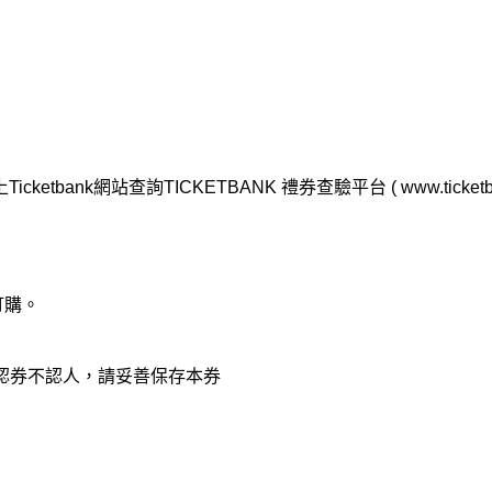
網站查詢TICKETBANK 禮券查驗平台 ( www.ticketbank.
訂購。
時認券不認人，請妥善保存本券