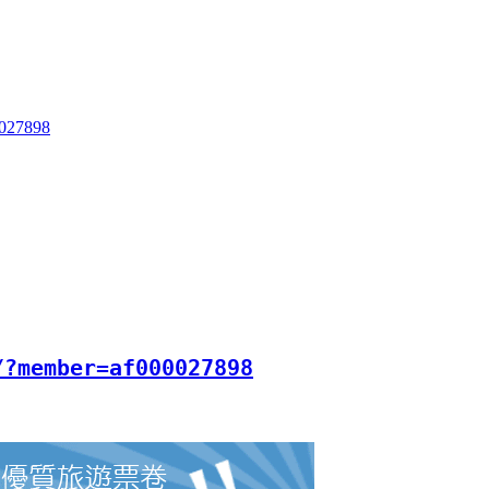
0027898
/?member=af000027898