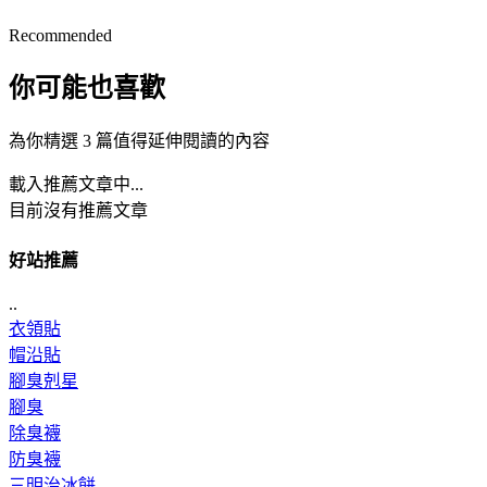
Recommended
你可能也喜歡
為你精選 3 篇值得延伸閱讀的內容
載入推薦文章中...
目前沒有推薦文章
好站推薦
..
衣領貼
帽沿貼
腳臭剋星
腳臭
除臭襪
防臭襪
三明治冰餅