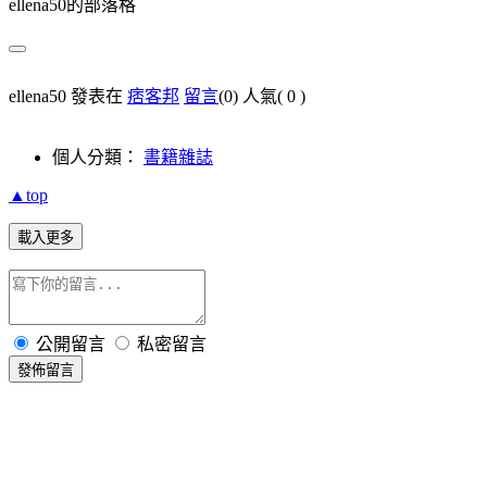
ellena50的部落格
ellena50 發表在
痞客邦
留言
(0)
人氣(
0
)
個人分類：
書籍雜誌
▲top
載入更多
公開留言
私密留言
發佈留言