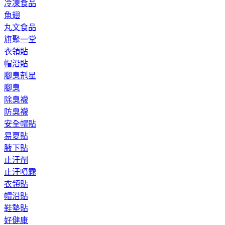
冷凍食品
魚翅
丸文食品
旗聚一堂
衣領貼
帽沿貼
腳臭剋星
腳臭
除臭襪
防臭襪
安全帽貼
易夏貼
腋下貼
止汗劑
止汗噴霧
衣領貼
帽沿貼
鞋墊貼
好健康