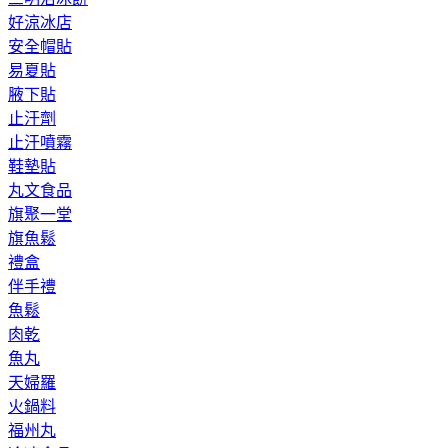
好涼冰店
安全帽貼
易夏貼
腋下貼
止汗劑
止汗噴霧
鞋墊貼
丸文食品
旗聚一堂
旗魚鬆
禮盒
伴手禮
魚鬆
肉乾
魚丸
天婦羅
火鍋料
福州丸