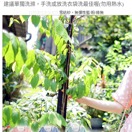
建議單獨洗滌，手洗或放洗衣袋洗最佳喔(勿用熱水)
材質彈性
色系
配件
雪紡紗，無彈性
藍/粉/綠
無