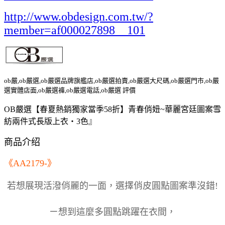
http://www.obdesign.com.tw/?
member=af000027898__101
ob嚴,ob嚴選,ob嚴選品牌旗艦店,ob嚴選拍賣,ob嚴選大尺碼,ob嚴選門市,ob嚴
選實體店面,ob嚴選褲,ob嚴選電話,ob嚴選 評價
OB嚴選【春夏熱銷獨家當季58折】青春俏妞~華麗宮廷圖案雪
紡兩件式長版上衣‧3色』
商品介绍
《AA2179-》
若想展現活潑俏麗的一面，選擇俏皮圓點圖案準沒錯!
ㄧ想到這麼多圓點跳躍在衣間，