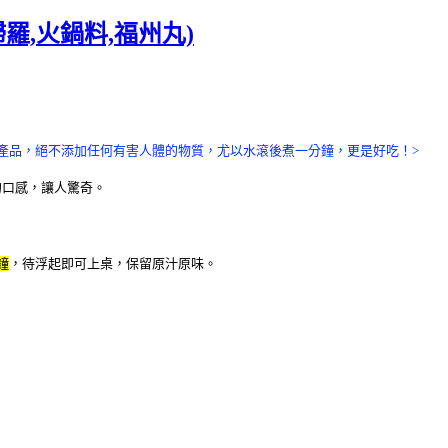
羅,火鍋料,福州丸)
產品，絕不添加任何有害人體的物質，尤以水滾後煮一分鐘，更是好吃！>
的口感，讓人驚奇
。
鐘
，待浮起即可上桌
，保留原汁原味。