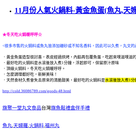
11月份人氣火鍋料-黃金魚蛋(魚丸,天婦
★冬天吃火鍋暖呼呼☆
<很多市售的火鍋料或魚丸皆添加硼砂或不知名香料，因此可以久煮，丸文的
．黃金魚蛋
造型很討喜，表皮經過烘烤，內餡再包覆魚蛋，吃起來噗滋噗滋
．最好吃的火鍋料是水滾後放入煮1分鐘，浮起即可，保留原汁原味
．頂級火鍋料，冬天吃火鍋暖呼呼。
．怎麼調理都好吃，新鮮美味！
．天然食材久煮會失去原來的清脆甜美，最好吃的火鍋料是
水滾後放入煮1分
http://cold.36086789.com/goods-48.html
旗聚一堂丸文食品
台灣
旗魚鬆禮盒伴手禮
魚丸
,
天婦羅
,
火鍋料
,
福州丸