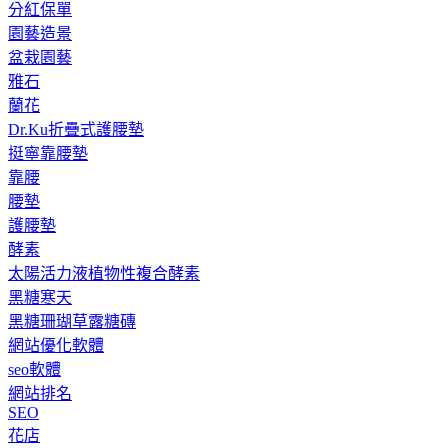
分紅保單
園藝造景
盆栽園藝
雅石
蘭花
Dr.Ku折疊式護腰墊
挺寧靠腰墊
靠腰
腰墊
護腰墊
酵素
太陽活力液植物性複合酵素
黑糖寒天
黑糖珊瑚草露糖磚
網站優化軟體
seo軟體
網站排名
SEO
花店