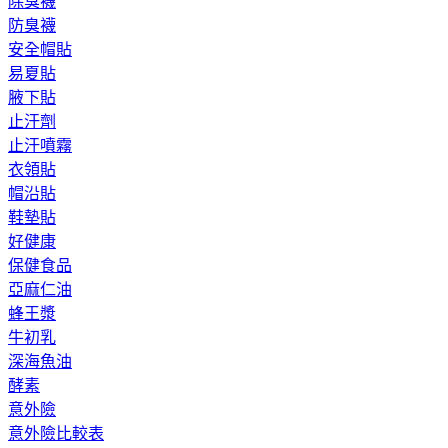
除臭襪
防臭襪
安全帽貼
易夏貼
腋下貼
止汗劑
止汗噴霧
衣領貼
帽沿貼
鞋墊貼
好健康
保健食品
亞麻仁油
蜂王漿
牛初乳
深海魚油
酵素
意外險
意外險比較表