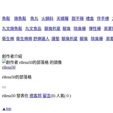
魚鬆
旗魚鬆
魚丸
火鍋料
天婦羅
甜不辣
禮盒
伴手禮
丸文旗魚鬆
丸文食品
腳臭剋星
腳臭
除臭襪
彈性襪
易夏
衛生棉
衛生棉條
舒適達人
護墊
腳臭剋星
腳臭
除臭襪
易
創作者介紹
ellena50
ellena50的部落格
ellena50 發表在
痞客邦
留言
(0)
人氣(
0
)
▲top