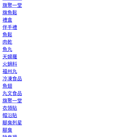
旗聚一堂
旗魚鬆
禮盒
伴手禮
魚鬆
肉乾
魚丸
天婦羅
火鍋料
福州丸
冷凍食品
魚翅
丸文食品
旗聚一堂
衣領貼
帽沿貼
腳臭剋星
腳臭