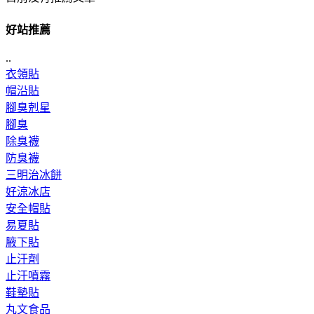
好站推薦
..
衣領貼
帽沿貼
腳臭剋星
腳臭
除臭襪
防臭襪
三明治冰餅
好涼冰店
安全帽貼
易夏貼
腋下貼
止汗劑
止汗噴霧
鞋墊貼
丸文食品