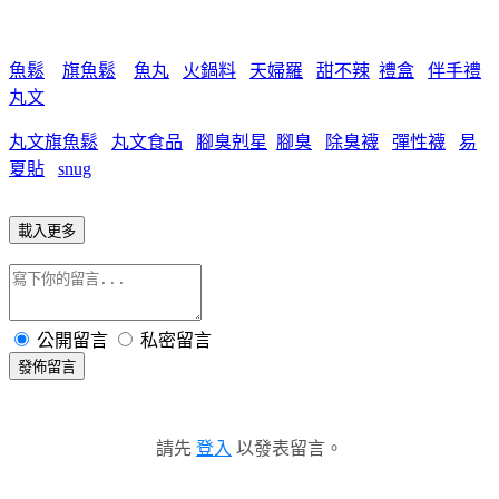
魚鬆
旗魚鬆
魚丸
火鍋料
天婦羅
甜不辣
禮盒
伴手禮
丸文
丸文旗魚鬆
丸文食品
腳臭剋星
腳臭
除臭襪
彈性襪
易
夏貼
snug
載入更多
公開留言
私密留言
發佈留言
請先
登入
以發表留言。