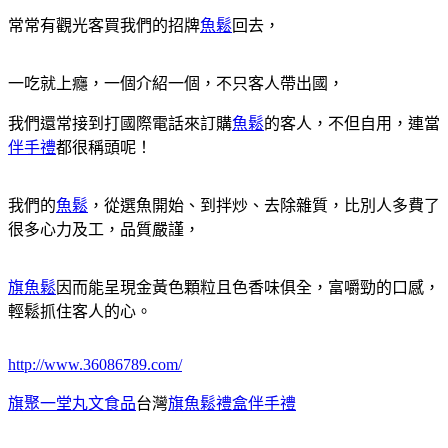
常常有觀光客買我們的招牌
魚鬆
回去，
一吃就上癮，一個介紹一個，不只客人帶出國，
我們還常接到打國際電話來訂購
魚鬆
的客人，不但自用，連當
伴手禮
都很稱頭呢！
我們的
魚鬆
，從選魚開始、到拌炒、去除雜質，比別人多費了
很多心力及工，品質嚴謹，
旗魚鬆
因而能呈現金黃色顆粒且色香味俱全，富嚼勁的口感，
輕鬆抓住客人的心。
http://www.36086789.com/
旗聚一堂丸文食品
台灣
旗魚鬆禮盒伴手禮